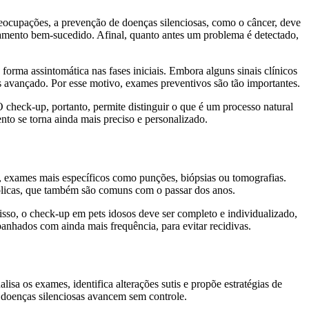
reocupações, a prevenção de doenças silenciosas, como o câncer, deve
atamento bem-sucedido. Afinal, quanto antes um problema é detectado,
orma assintomática nas fases iniciais. Embora alguns sinais clínicos
 avançado. Por esse motivo, exames preventivos são tão importantes.
check-up, portanto, permite distinguir o que é um processo natural
to se torna ainda mais preciso e personalizado.
o, exames mais específicos como punções, biópsias ou tomografias.
bólicas, que também são comuns com o passar dos anos.
 isso, o check-up em pets idosos deve ser completo e individualizado,
panhados com ainda mais frequência, para evitar recidivas.
lisa os exames, identifica alterações sutis e propõe estratégias de
 doenças silenciosas avancem sem controle.