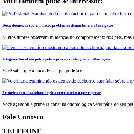
Você também pode se interessar:
Boca doente, corpo em risco: problemas dentários em cães e gatos
Muitos tutores observam mudanças no comportamento dos pets, mas 
A higiene bucal em pets ajuda a prevenir infecções e inflamações
Você sabia que a boca do seu pet pode ser
Primeira consulta odontológica veterinária: o que esperar
Você agendou a primeira consulta odontológica veterinária do seu pet
Fale Conosco
TELEFONE