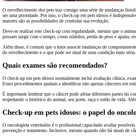
O envelhecimento dos pets traz consigo uma série de mudanças fisioló
ser uma prioridade. Por isso, o check-up em pets idosos é indispensá
maiores são as possibilidades de controlar sua evolução.
Deve-se realizar este check-up com regularidade, mesmo que o animal p
possam surgir com o tempo, como nódulos, perda de peso e apatia, es
Além disso, é comum que o tutor associe mudanças de comportamento ou
do envelhecimento e o que pode ser sinal de uma condição mais séria
Quais exames são recomendados?
O check-up em pets idosos normalmente inclui avaliação clínica, exam
Esses procedimentos ajudam a identificar não apenas cânceres em est
É importante lembrar que o câncer pode afetar diferentes partes do cor
respeitando o histórico do animal, seu porte, raça e estilo de vida. 
Check-up em pets idosos: o papel do oncolo
O oncologista veterinário é o profissional capacitado avaliar possíveis
prevenção e tratamento. Inclusive, mesmo quando não há sinais de câ