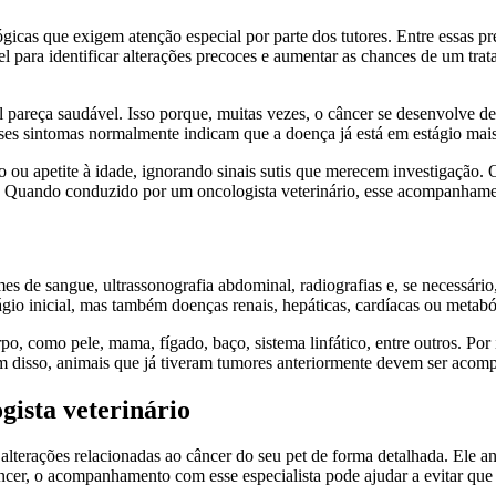
gicas que exigem atenção especial por parte dos tutores. Entre essas p
vel para identificar alterações precoces e aumentar as chances de um tr
areça saudável. Isso porque, muitas vezes, o câncer se desenvolve de f
ses sintomas normalmente indicam que a doença já está em estágio mais
 apetite à idade, ignorando sinais sutis que merecem investigação. O 
. Quando conduzido por um oncologista veterinário, esse acompanhamen
es de sangue, ultrassonografia abdominal, radiografias e, se necessári
ágio inicial, mas também doenças renais, hepáticas, cardíacas ou meta
po, como pele, mama, fígado, baço, sistema linfático, entre outros. Por
Além disso, animais que já tiveram tumores anteriormente devem ser acom
gista veterinário
 alterações relacionadas ao câncer do seu pet de forma detalhada. Ele ana
ncer, o acompanhamento com esse especialista pode ajudar a evitar que