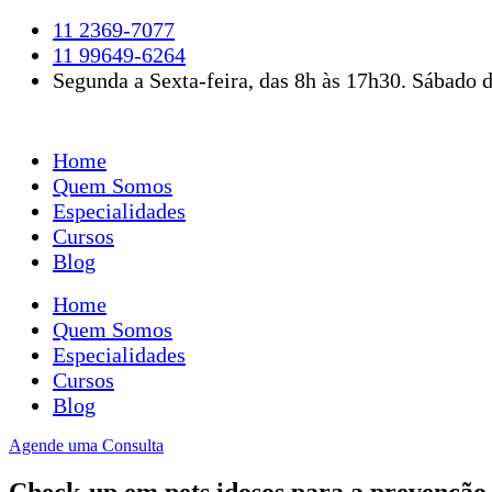
Ir
11 2369-7077
para
11 99649-6264
o
Segunda a Sexta-feira, das 8h às 17h30. Sábado d
conteúdo
Home
Quem Somos
Especialidades
Cursos
Blog
Home
Quem Somos
Especialidades
Cursos
Blog
Agende uma Consulta
Check-up em pets idosos para a prevenção