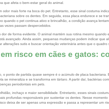
a que afeta o bem-estar geral do animal.
 odor mais forte na boca do pet. Entretanto, esse sinal costuma indica
teriana sobre os dentes. Em seguida, essa placa endurece e se trans
mo quando o pet continua ativo e brincalhão, a condição avança lentam
uitas vezes passam despercebidos.
 dor de forma evidente. O animal mantém sua rotina mesmo quando e
está avançado. Ainda assim, pequenas mudanças podem indicar que al
ar alterações sutis e buscar orientação veterinária antes que o quadro 
 em risco em cães e gatos: 
 o ponto de partida quase sempre é o acúmulo de placa bacteriana. E
 se mineraliza e se transforma em tártaro. A partir daí, bactérias co
 doenças periodontais em pets.
lhidão, inchaço e maior sensibilidade. Entretanto, esses sinais cost
 mais profundas responsáveis por sustentar os dentes. Nesse momento 
risco deixa de ser apenas uma expressão e passa a representar um ris