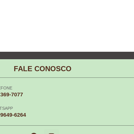
FALE CONOSCO
EFONE
2369-7077
TSAPP
99649-6264