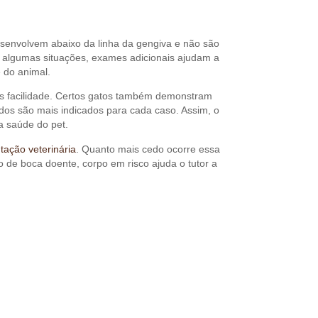
esenvolvem abaixo da linha da gengiva e não são
 Em algumas situações, exames adicionais ajudam a
 do animal.
is facilidade. Certos gatos também demonstram
dos são mais indicados para cada caso. Assim, o
a saúde do pet.
ntação veterinária
. Quanto mais cedo ocorre essa
o de boca doente, corpo em risco ajuda o tutor a