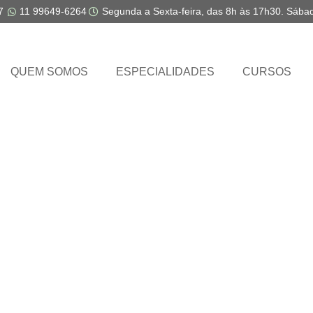
7
11 99649-6264
Segunda a Sexta-feira, das 8h às 17h30. Sába
QUEM SOMOS
ESPECIALIDADES
CURSOS