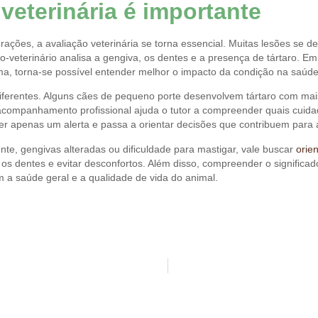
veterinária é importante
ações, a avaliação veterinária se torna essencial. Muitas lesões se d
ico-veterinário analisa a gengiva, os dentes e a presença de tártaro.
rma, torna-se possível entender melhor o impacto da condição na saúde
 diferentes. Alguns cães de pequeno porte desenvolvem tártaro com ma
o acompanhamento profissional ajuda o tutor a compreender quais cuida
er apenas um alerta e passa a orientar decisões que contribuem para 
nte, gengivas alteradas ou dificuldade para mastigar, vale buscar
orie
os dentes e evitar desconfortos. Além disso, compreender o significad
a saúde geral e a qualidade de vida do animal.