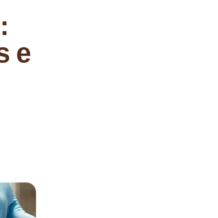
:
s e