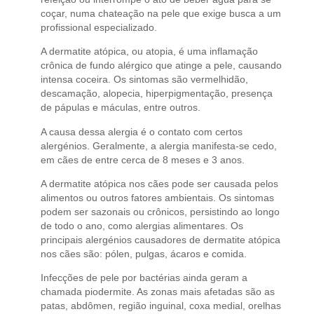
coçar, numa chateação na pele que exige busca a um
profissional especializado.
A dermatite atópica, ou atopia, é uma inflamação
crônica de fundo alérgico que atinge a pele, causando
intensa coceira. Os sintomas são vermelhidão,
descamação, alopecia, hiperpigmentação, presença
de pápulas e máculas, entre outros.
A causa dessa alergia é o contato com certos
alergénios. Geralmente, a alergia manifesta-se cedo,
em cães de entre cerca de 8 meses e 3 anos.
A dermatite atópica nos cães pode ser causada pelos
alimentos ou outros fatores ambientais. Os sintomas
podem ser sazonais ou crônicos, persistindo ao longo
de todo o ano, como alergias alimentares. Os
principais alergénios causadores de dermatite atópica
nos cães são: pólen, pulgas, ácaros e comida.
Infecções de pele por bactérias ainda geram a
chamada piodermite. As zonas mais afetadas são as
patas, abdômen, região inguinal, coxa medial, orelhas