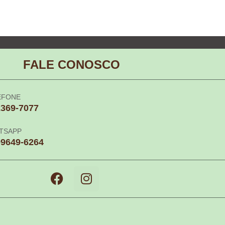
FALE CONOSCO
EFONE
2369-7077
TSAPP
99649-6264