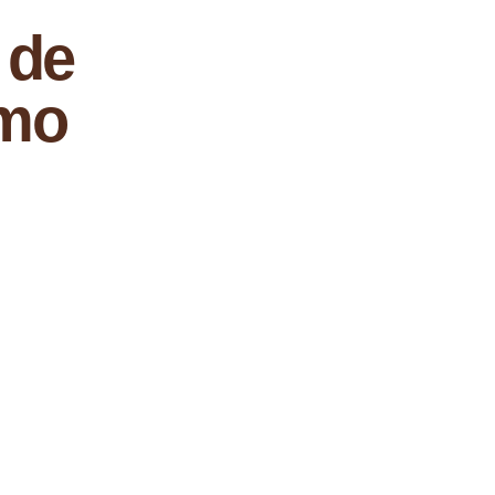
 de
smo