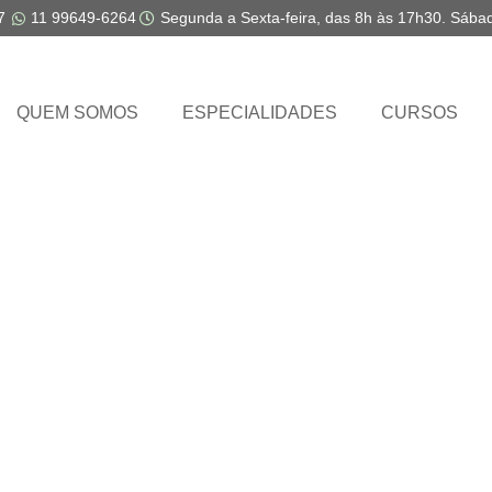
7
11 99649-6264
Segunda a Sexta-feira, das 8h às 17h30. Sába
QUEM SOMOS
ESPECIALIDADES
CURSOS