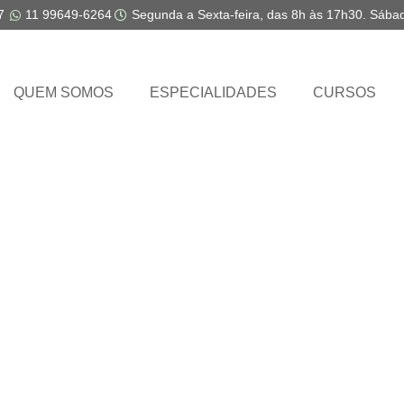
7
11 99649-6264
Segunda a Sexta-feira, das 8h às 17h30. Sába
QUEM SOMOS
ESPECIALIDADES
CURSOS