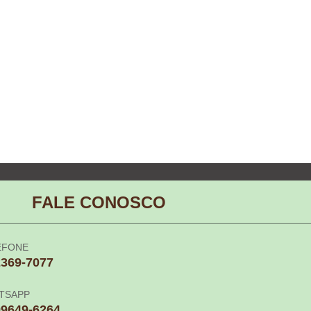
FALE CONOSCO
EFONE
2369-7077
TSAPP
99649-6264