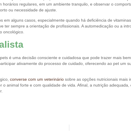
em horários regulares, em um ambiente tranquilo, e observar o compor
rto ou necessidade de ajuste.
os em alguns casos, especialmente quando há deficiência de vitaminas
e ter sempre a orientação de profissionais. A automedicação ou a in
to oncológico.
lista
 pets é uma decisão consciente e cuidadosa que pode trazer mais bem-
rticipar ativamente do processo de cuidado, oferecendo ao pet um sup
ógico,
converse com um veterinário
sobre as opções nutricionais mais i
 o animal forte e com qualidade de vida. Afinal, a nutrição adequada
r.