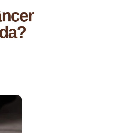
âncer
ada?