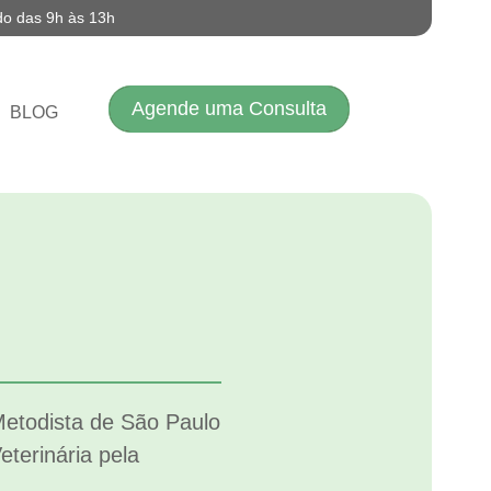
do das 9h às 13h
Agende uma Consulta
BLOG
etodista de São Paulo
terinária pela