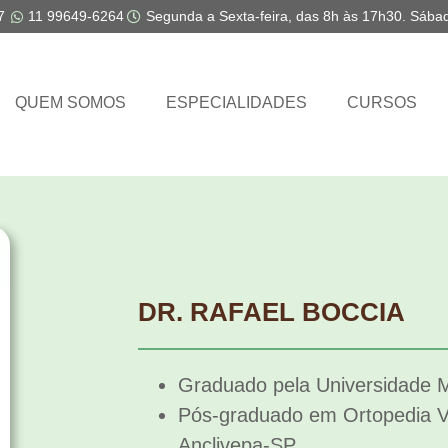
7
11 99649-6264
Segunda a Sexta-feira, das 8h às 17h30. Sába
QUEM SOMOS
ESPECIALIDADES
CURSOS
DR. RAFAEL BOCCIA
Graduado pela Universidade M
Pós-graduado em Ortopedia Ve
Anclivepa-SP