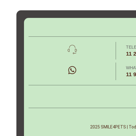
TEL
11 
WHA
11 
2025 SMILE4PETS | Todo