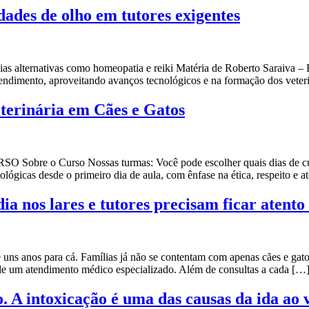
dades de olho em tutores exigentes
pias alternativas como homeopatia e reiki Matéria de Roberto Saraiva –
endimento, aproveitando avanços tecnológicos e na formação dos veteri
terinária em Cães e Gatos
e o Curso Nossas turmas: Você pode escolher quais dias de curso
lógicas desde o primeiro dia de aula, com ênfase na ética, respeito e a
ia nos lares e tutores precisam ficar atento 
ns anos para cá. Famílias já não se contentam com apenas cães e gatos 
de um atendimento médico especializado. Além de consultas a cada […
 A intoxicação é uma das causas da ida ao 