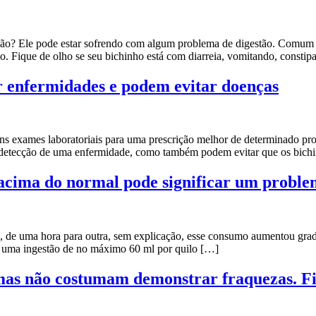
o? Ele pode estar sofrendo com algum problema de digestão. Comum e
o. Fique de olho se seu bichinho está com diarreia, vomitando, constip
r enfermidades e podem evitar doenças
ns exames laboratoriais para uma prescrição melhor de determinado pr
a detecção de uma enfermidade, como também podem evitar que os bic
acima do normal pode significar um proble
, de uma hora para outra, sem explicação, esse consumo aumentou grad
 é uma ingestão de no máximo 60 ml por quilo […]
 mas não costumam demonstrar fraquezas. Fi