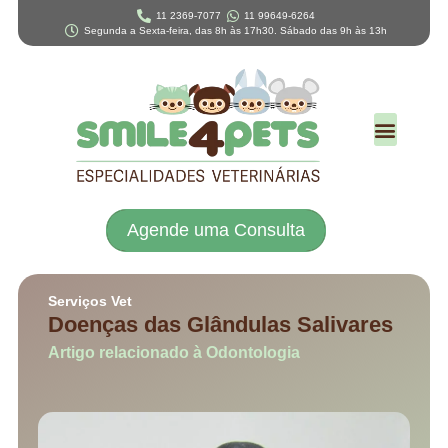
11 2369-7077
11 99649-6264
Segunda a Sexta-feira, das 8h às 17h30. Sábado das 9h às 13h
Agende uma Consulta
Serviços Vet
Doenças das Glândulas Salivares
Artigo relacionado à Odontologia